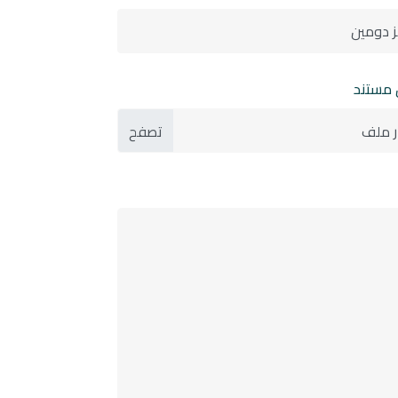
 مستند
ر ملف