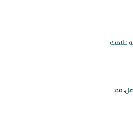
ة علامتك
صل، مما