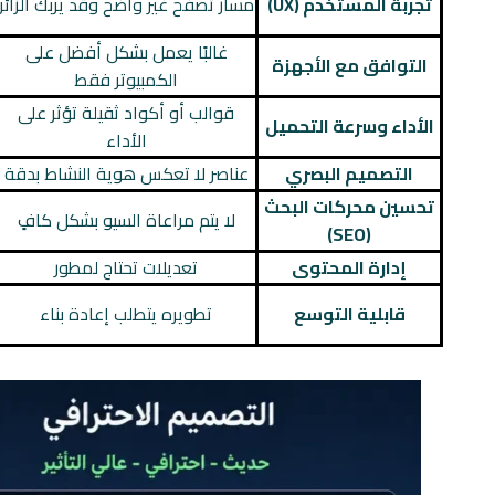
تجربة المستخدم (UX)
مسار تصفح غير واضح وقد يربك الزائر
غالبًا يعمل بشكل أفضل على
التوافق مع الأجهزة
الكمبيوتر فقط
قوالب أو أكواد ثقيلة تؤثر على
الأداء وسرعة التحميل
الأداء
التصميم البصري
عناصر لا تعكس هوية النشاط بدقة
تحسين محركات البحث
لا يتم مراعاة السيو بشكل كافٍ
(SEO)
إدارة المحتوى
تعديلات تحتاج لمطور
قابلية التوسع
تطويره يتطلب إعادة بناء