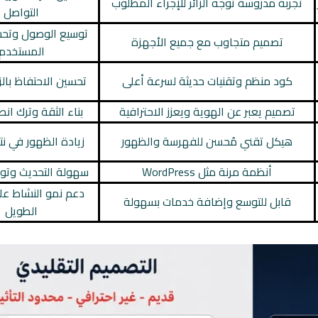
تجربة مدروسة توجه الزائر للإجراء المطلوب
التواصل
توسيع الوصول وتحس
تصميم متجاوب مع جميع الأجهزة
المستخدم
كود منظم وتقنيات حديثة لسرعة أعلى
تحسين الاحتفاظ بالزوار
تصميم يعبر عن الهوية ويعزز الاحترافية
بناء الثقة وترك ان
هيكل تقني مُحسن للفهرسة والظهور
زيادة الظهور في نتا
أنظمة مرنة مثل WordPress
سهولة التحديث وتوف
دعم نمو النشاط عل
قابل للتوسع وإضافة خدمات بسهولة
الطويل