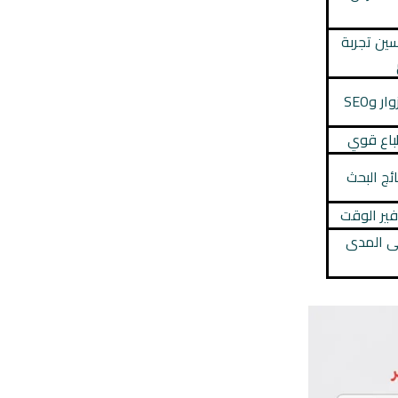
ين تجربة
 وSEO
طباع قوي
ئج البحث
ير الوقت
ى المدى