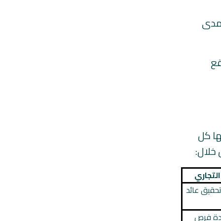
لمدى
قع
ها كل
 خلال:
التجاري
حقيق عائد
يادة فرص