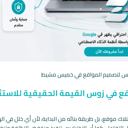
زوس لتصميم المواقع في خميس مشيط
 في زوس القيمة الحقيقية للاستث
ك موقع، بل طريقة بنائه من البداية، لأن أي خلل في ال
فاعل، كما أن الاختيار بين تنفيذ منخفض التكلفة وتنفي