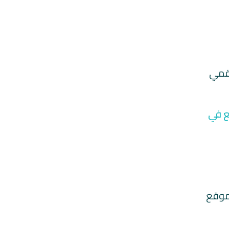
رقمي
 في
لموقع