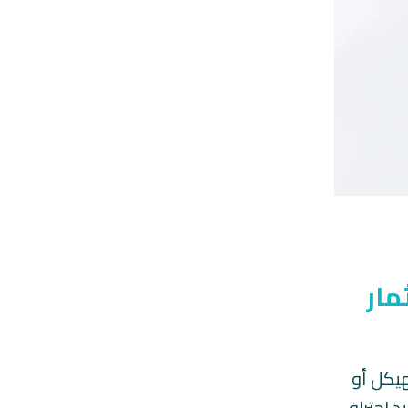
مار
هيكل أو
ذ احترافي